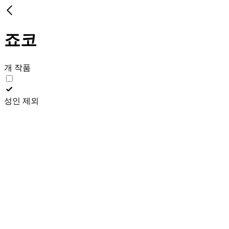
죠코
개 작품
성인 제외