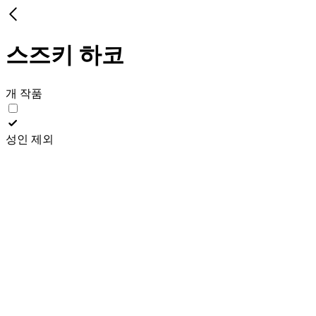
스즈키 하코
개 작품
성인 제외