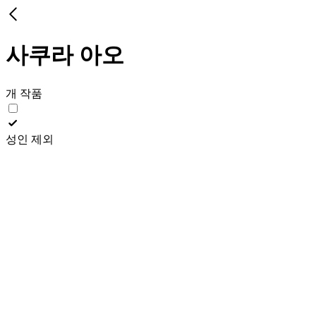
사쿠라 아오
개 작품
성인 제외