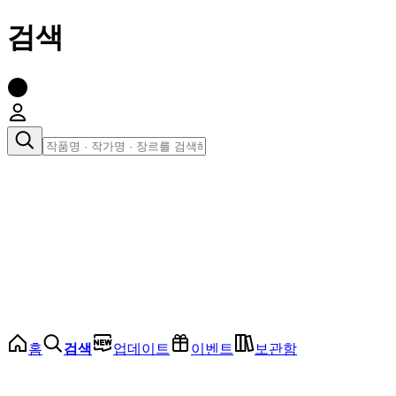
검색
장르로 찾아보기
여성
전체
인기 순위
모든 장르
로맨스
로판
로코
학원
드라마
순정
BL
홈
검색
업데이트
이벤트
보관함