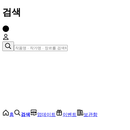
검색
장르로 찾아보기
여성
전체
인기 순위
모든 장르
로맨스
로판
로코
학원
드라마
순정
BL
홈
검색
업데이트
이벤트
보관함