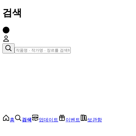
검색
장르로 찾아보기
여성
전체
인기 순위
모든 장르
로맨스
로판
로코
학원
드라마
순정
BL
홈
검색
업데이트
이벤트
보관함