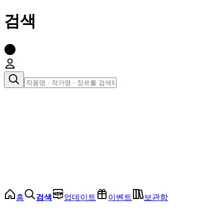
검색
장르로 찾아보기
여성
전체
인기 순위
모든 장르
로맨스
로판
로코
학원
드라마
순정
BL
홈
검색
업데이트
이벤트
보관함