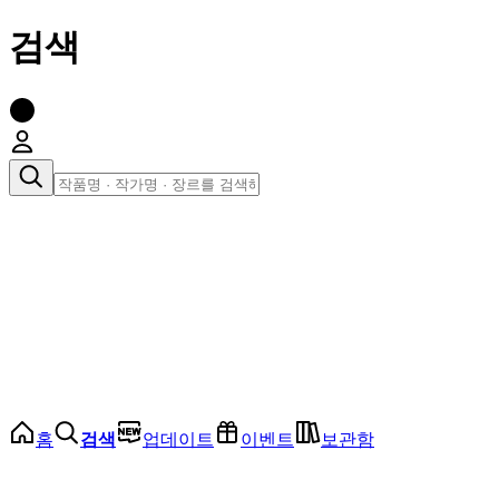
검색
장르로 찾아보기
여성
전체
인기 순위
모든 장르
로맨스
로판
로코
학원
드라마
순정
BL
홈
검색
업데이트
이벤트
보관함