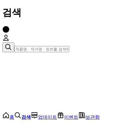
검색
장르로 찾아보기
여성
전체
인기 순위
모든 장르
로맨스
로판
로코
학원
드라마
순정
BL
홈
검색
업데이트
이벤트
보관함