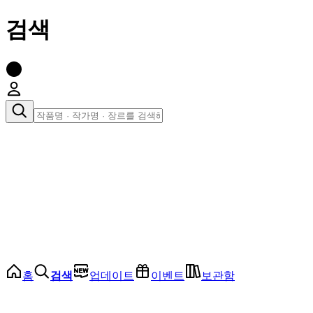
검색
장르로 찾아보기
여성
전체
인기 순위
모든 장르
로맨스
로판
로코
학원
드라마
순정
BL
홈
검색
업데이트
이벤트
보관함