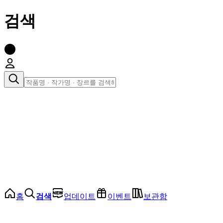
검색
장르로 찾아보기
여성
전체
인기 순위
모든 장르
로맨스
로판
로코
학원
드라마
순정
BL
홈
검색
업데이트
이벤트
보관함