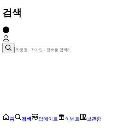
검색
장르로 찾아보기
여성
전체
인기 순위
모든 장르
로맨스
로판
로코
학원
드라마
순정
BL
홈
검색
업데이트
이벤트
보관함