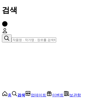
검색
장르로 찾아보기
여성
전체
인기 순위
모든 장르
로맨스
로판
로코
학원
드라마
순정
BL
홈
검색
업데이트
이벤트
보관함