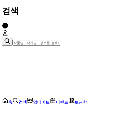
검색
장르로 찾아보기
여성
전체
인기 순위
모든 장르
로맨스
로판
로코
학원
드라마
순정
BL
홈
검색
업데이트
이벤트
보관함