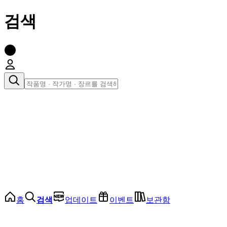
검색
장르로 찾아보기
여성
전체
인기 순위
모든 장르
로맨스
로판
로코
학원
드라마
순정
BL
홈
검색
업데이트
이벤트
보관함