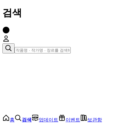
검색
장르로 찾아보기
여성
전체
인기 순위
모든 장르
로맨스
로판
로코
학원
드라마
순정
BL
홈
검색
업데이트
이벤트
보관함