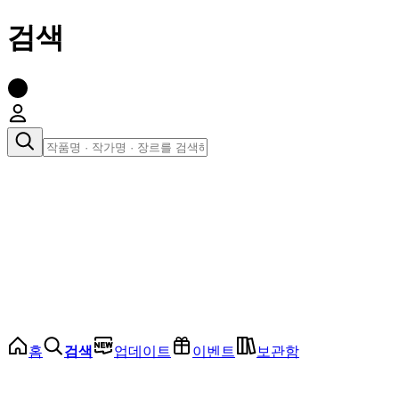
검색
장르로 찾아보기
여성
전체
인기 순위
모든 장르
로맨스
로판
로코
학원
드라마
순정
BL
홈
검색
업데이트
이벤트
보관함