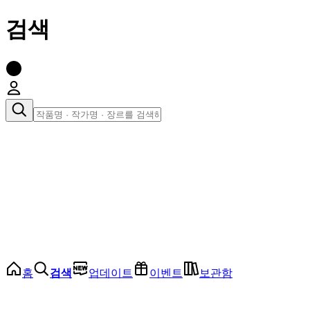
검색
장르로 찾아보기
여성
전체
인기 순위
모든 장르
로맨스
로판
로코
학원
드라마
순정
BL
홈
검색
업데이트
이벤트
보관함