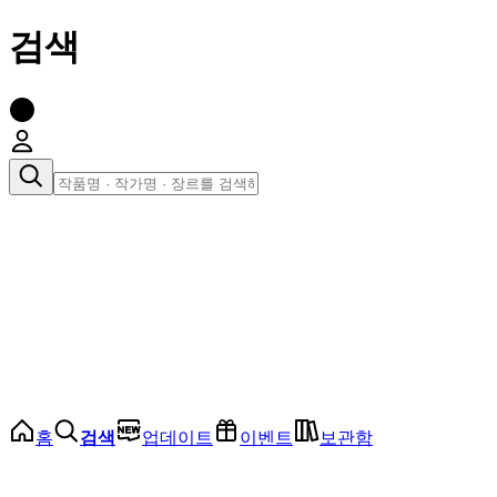
검색
장르로 찾아보기
여성
전체
인기 순위
모든 장르
로맨스
로판
로코
학원
드라마
순정
BL
홈
검색
업데이트
이벤트
보관함