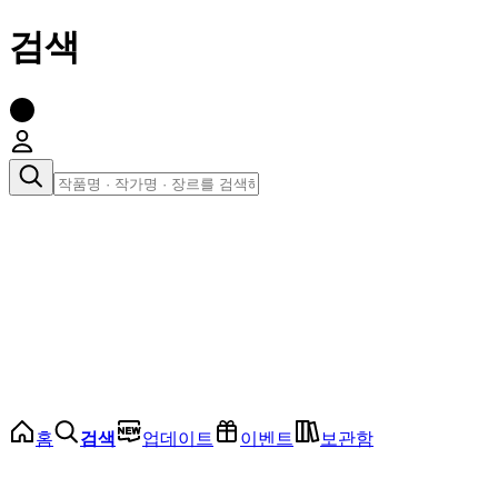
검색
장르로 찾아보기
여성
전체
인기 순위
모든 장르
로맨스
로판
로코
학원
드라마
순정
BL
홈
검색
업데이트
이벤트
보관함