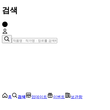
검색
장르로 찾아보기
여성
전체
인기 순위
모든 장르
로맨스
로판
로코
학원
드라마
순정
BL
홈
검색
업데이트
이벤트
보관함