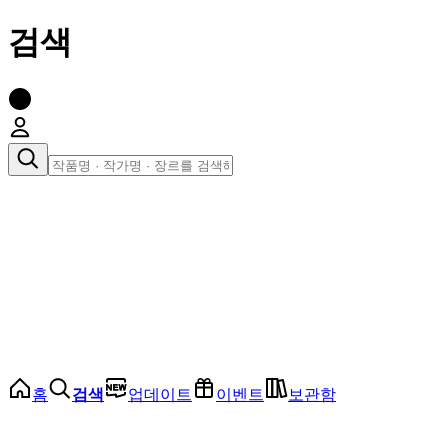
검색
장르로 찾아보기
여성
전체
인기 순위
모든 장르
로맨스
로판
로코
학원
드라마
순정
BL
홈
검색
업데이트
이벤트
보관함