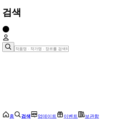
검색
장르로 찾아보기
여성
전체
인기 순위
모든 장르
로맨스
로판
로코
학원
드라마
순정
BL
홈
검색
업데이트
이벤트
보관함