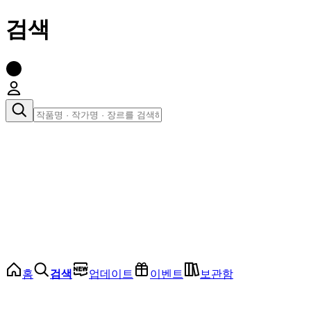
검색
장르로 찾아보기
여성
전체
인기 순위
모든 장르
로맨스
로판
로코
학원
드라마
순정
BL
홈
검색
업데이트
이벤트
보관함