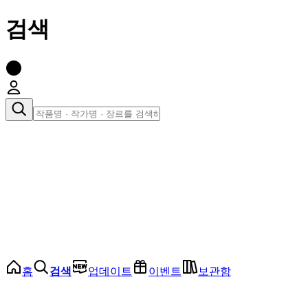
검색
장르로 찾아보기
여성
전체
인기 순위
모든 장르
로맨스
로판
로코
학원
드라마
순정
BL
홈
검색
업데이트
이벤트
보관함