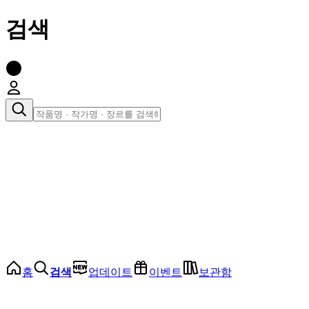
검색
장르로 찾아보기
여성
전체
인기 순위
모든 장르
로맨스
로판
로코
학원
드라마
순정
BL
홈
검색
업데이트
이벤트
보관함