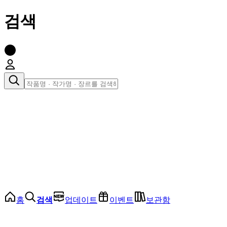
검색
장르로 찾아보기
여성
전체
인기 순위
모든 장르
로맨스
로판
로코
학원
드라마
순정
BL
홈
검색
업데이트
이벤트
보관함