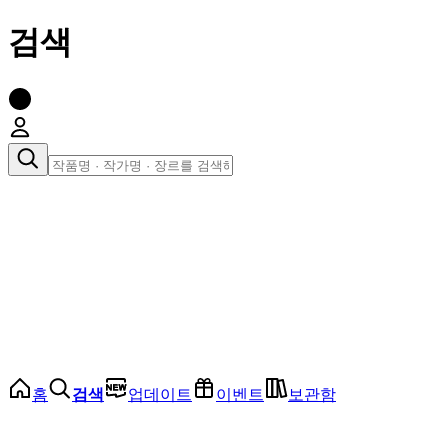
검색
장르로 찾아보기
여성
전체
인기 순위
모든 장르
로맨스
로판
로코
학원
드라마
순정
BL
홈
검색
업데이트
이벤트
보관함