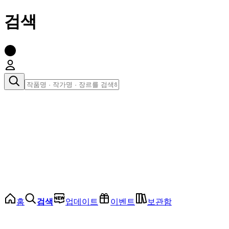
검색
장르로 찾아보기
여성
전체
인기 순위
모든 장르
로맨스
로판
로코
학원
드라마
순정
BL
홈
검색
업데이트
이벤트
보관함