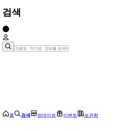
검색
장르로 찾아보기
여성
전체
인기 순위
모든 장르
로맨스
로판
로코
학원
드라마
순정
BL
홈
검색
업데이트
이벤트
보관함