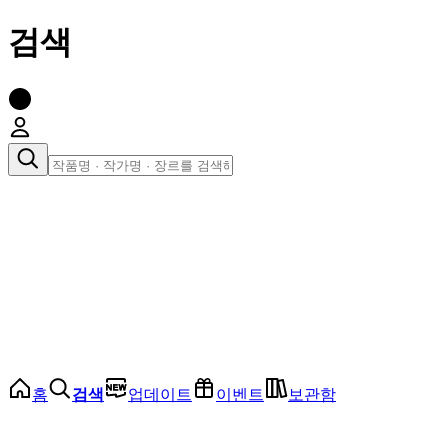
검색
장르로 찾아보기
여성
전체
인기 순위
모든 장르
로맨스
로판
로코
학원
드라마
순정
BL
홈
검색
업데이트
이벤트
보관함