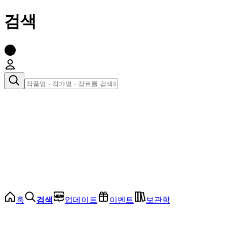
검색
장르로 찾아보기
여성
전체
인기 순위
모든 장르
로맨스
로판
로코
학원
드라마
순정
BL
홈
검색
업데이트
이벤트
보관함