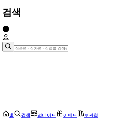
검색
장르로 찾아보기
여성
전체
인기 순위
모든 장르
로맨스
로판
로코
학원
드라마
순정
BL
홈
검색
업데이트
이벤트
보관함