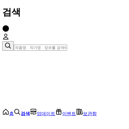
검색
장르로 찾아보기
여성
전체
인기 순위
모든 장르
로맨스
로판
로코
학원
드라마
순정
BL
홈
검색
업데이트
이벤트
보관함