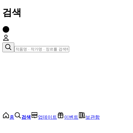
검색
장르로 찾아보기
여성
전체
인기 순위
모든 장르
로맨스
로판
로코
학원
드라마
순정
BL
홈
검색
업데이트
이벤트
보관함