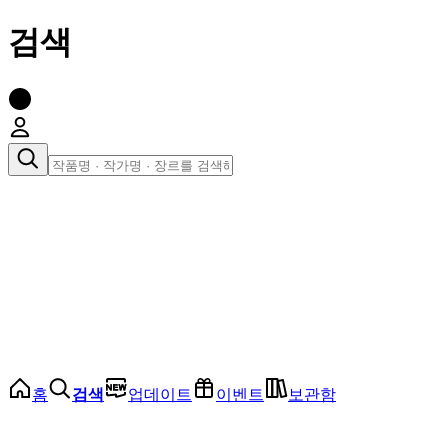
검색
장르로 찾아보기
여성
전체
인기 순위
모든 장르
로맨스
로판
로코
학원
드라마
순정
BL
홈
검색
업데이트
이벤트
보관함