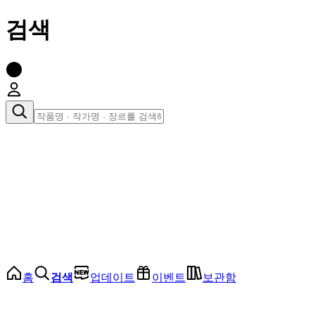
검색
장르로 찾아보기
여성
전체
인기 순위
모든 장르
로맨스
로판
로코
학원
드라마
순정
BL
홈
검색
업데이트
이벤트
보관함