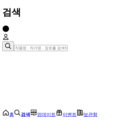
검색
장르로 찾아보기
여성
전체
인기 순위
모든 장르
로맨스
로판
로코
학원
드라마
순정
BL
홈
검색
업데이트
이벤트
보관함