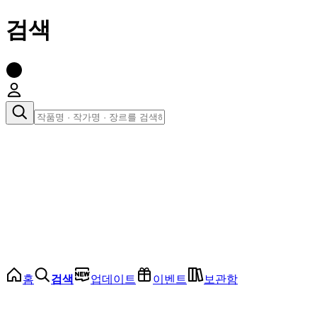
검색
장르로 찾아보기
여성
전체
인기 순위
모든 장르
로맨스
로판
로코
학원
드라마
순정
BL
홈
검색
업데이트
이벤트
보관함