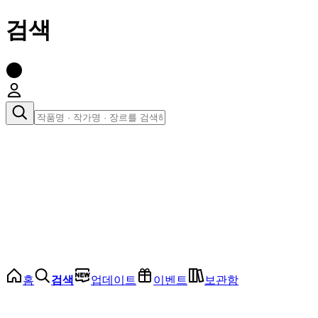
검색
장르로 찾아보기
여성
전체
인기 순위
모든 장르
로맨스
로판
로코
학원
드라마
순정
BL
홈
검색
업데이트
이벤트
보관함