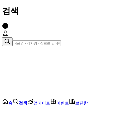
검색
장르로 찾아보기
여성
전체
인기 순위
모든 장르
로맨스
로판
로코
학원
드라마
순정
BL
홈
검색
업데이트
이벤트
보관함