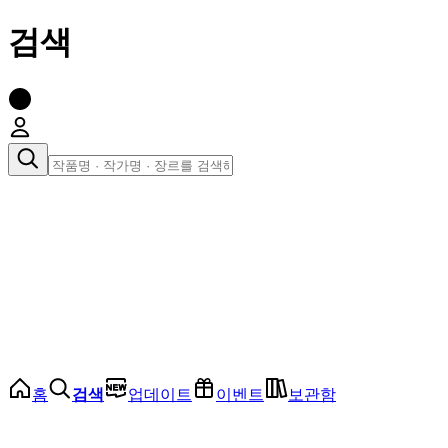
검색
장르로 찾아보기
여성
전체
인기 순위
모든 장르
로맨스
로판
로코
학원
드라마
순정
BL
홈
검색
업데이트
이벤트
보관함