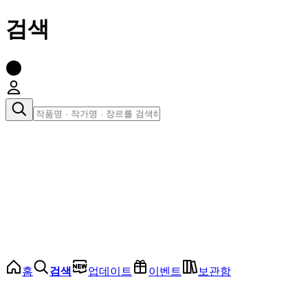
검색
장르로 찾아보기
여성
전체
인기 순위
모든 장르
로맨스
로판
로코
학원
드라마
순정
BL
홈
검색
업데이트
이벤트
보관함