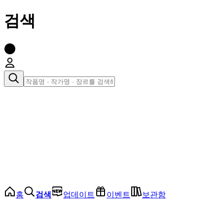
검색
장르로 찾아보기
여성
전체
인기 순위
모든 장르
로맨스
로판
로코
학원
드라마
순정
BL
홈
검색
업데이트
이벤트
보관함