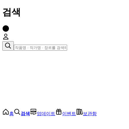
검색
장르로 찾아보기
여성
전체
인기 순위
모든 장르
로맨스
로판
로코
학원
드라마
순정
BL
홈
검색
업데이트
이벤트
보관함