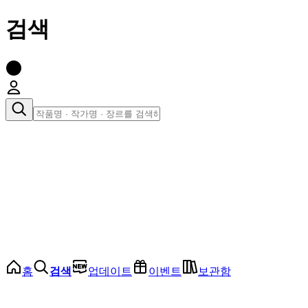
검색
장르로 찾아보기
여성
전체
인기 순위
모든 장르
로맨스
로판
로코
학원
드라마
순정
BL
홈
검색
업데이트
이벤트
보관함