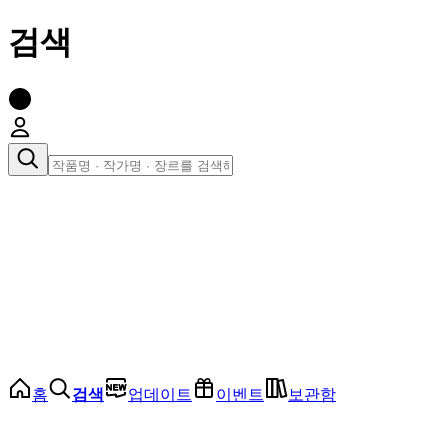
검색
장르로 찾아보기
여성
전체
인기 순위
모든 장르
로맨스
로판
로코
학원
드라마
순정
BL
홈
검색
업데이트
이벤트
보관함