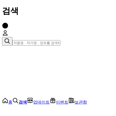
검색
장르로 찾아보기
여성
전체
인기 순위
모든 장르
로맨스
로판
로코
학원
드라마
순정
BL
홈
검색
업데이트
이벤트
보관함