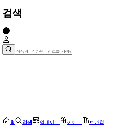
검색
장르로 찾아보기
여성
전체
인기 순위
모든 장르
로맨스
로판
로코
학원
드라마
순정
BL
홈
검색
업데이트
이벤트
보관함