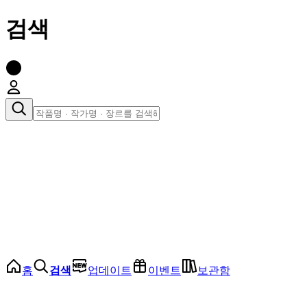
검색
장르로 찾아보기
여성
전체
인기 순위
모든 장르
로맨스
로판
로코
학원
드라마
순정
BL
홈
검색
업데이트
이벤트
보관함